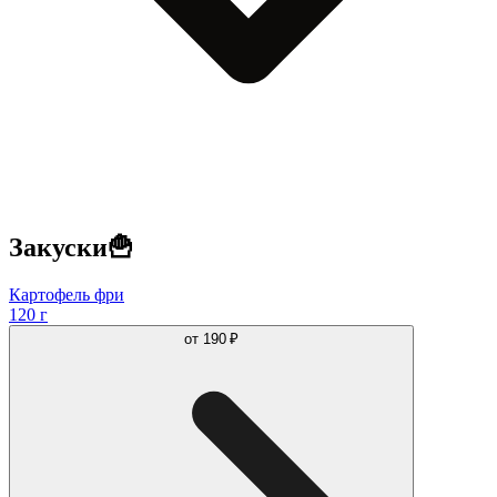
Закуски🍟
Картофель фри
120 г
от
190 ₽