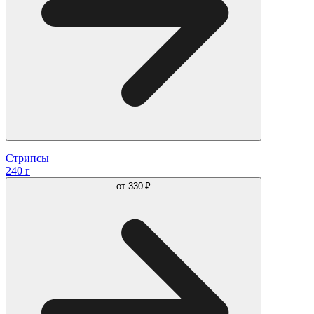
Стрипсы
240 г
от
330 ₽