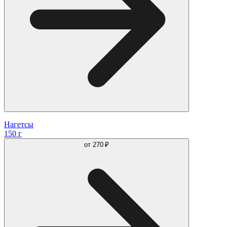
Нагетсы
150 г
от
270 ₽