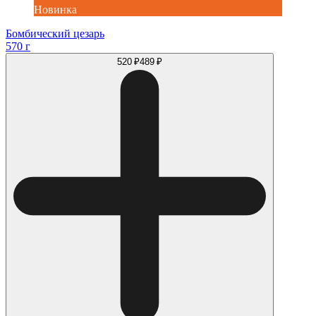
Новинка
Бомбический цезарь
570 г
520 ₽
489 ₽